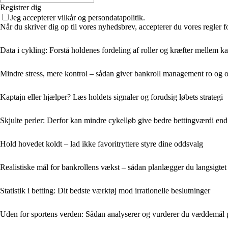
Registrer dig
Jeg accepterer vilkår og persondatapolitik.
Når du skriver dig op til vores nyhedsbrev, accepterer du vores regler 
Data i cykling: Forstå holdenes fordeling af roller og kræfter mellem k
Mindre stress, mere kontrol – sådan giver bankroll management ro og ov
Kaptajn eller hjælper? Læs holdets signaler og forudsig løbets strategi
Skjulte perler: Derfor kan mindre cykelløb give bedre bettingværdi en
Hold hovedet koldt – lad ikke favoritryttere styre dine oddsvalg
Realistiske mål for bankrollens vækst – sådan planlægger du langsigtet
Statistik i betting: Dit bedste værktøj mod irrationelle beslutninger
Uden for sportens verden: Sådan analyserer og vurderer du væddemål 