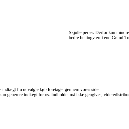
Skjulte perler: Derfor kan mindr
bedre bettingværdi end Grand To
e indtægt fra udvalgte køb foretaget gennem vores side.
 kan generere indtægt for os. Indholdet må ikke gengives, videredistribue