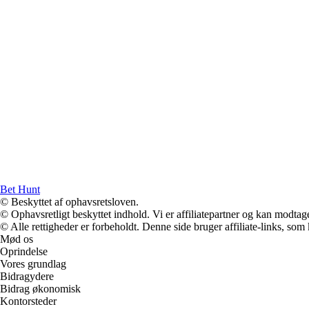
Bet Hunt
© Beskyttet af ophavsretsloven.
© Ophavsretligt beskyttet indhold. Vi er affiliatepartner og kan modtag
© Alle rettigheder er forbeholdt. Denne side bruger affiliate-links, som
Mød os
Oprindelse
Vores grundlag
Bidragydere
Bidrag økonomisk
Kontorsteder