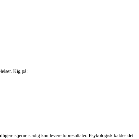
lelser. Kig på:
idligere stjerne stadig kan levere topresultater. Psykologisk kaldes det