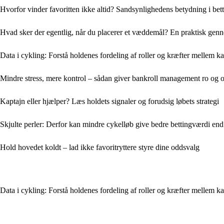
Hvorfor vinder favoritten ikke altid? Sandsynlighedens betydning i bet
Hvad sker der egentlig, når du placerer et væddemål? En praktisk gen
Data i cykling: Forstå holdenes fordeling af roller og kræfter mellem k
Mindre stress, mere kontrol – sådan giver bankroll management ro og ov
Kaptajn eller hjælper? Læs holdets signaler og forudsig løbets strategi
Skjulte perler: Derfor kan mindre cykelløb give bedre bettingværdi en
Hold hovedet koldt – lad ikke favoritryttere styre dine oddsvalg
Data i cykling: Forstå holdenes fordeling af roller og kræfter mellem k