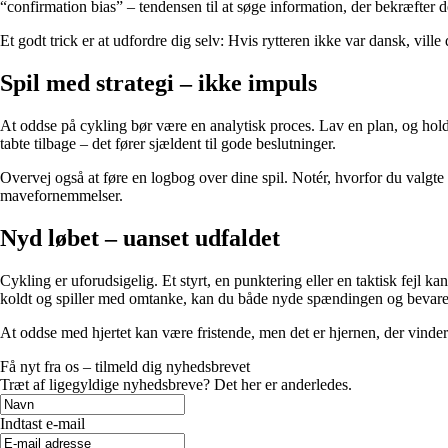
“confirmation bias” – tendensen til at søge information, der bekræfter de
Et godt trick er at udfordre dig selv: Hvis rytteren ikke var dansk, ville
Spil med strategi – ikke impuls
At oddse på cykling bør være en analytisk proces. Lav en plan, og hold d
tabte tilbage – det fører sjældent til gode beslutninger.
Overvej også at føre en logbog over dine spil. Notér, hvorfor du valgte
mavefornemmelser.
Nyd løbet – uanset udfaldet
Cykling er uforudsigelig. Et styrt, en punktering eller en taktisk fejl k
koldt og spiller med omtanke, kan du både nyde spændingen og bevare
At oddse med hjertet kan være fristende, men det er hjernen, der vinde
Få nyt fra os – tilmeld dig nyhedsbrevet
Træt af ligegyldige nyhedsbreve? Det her er anderledes.
Indtast e-mail