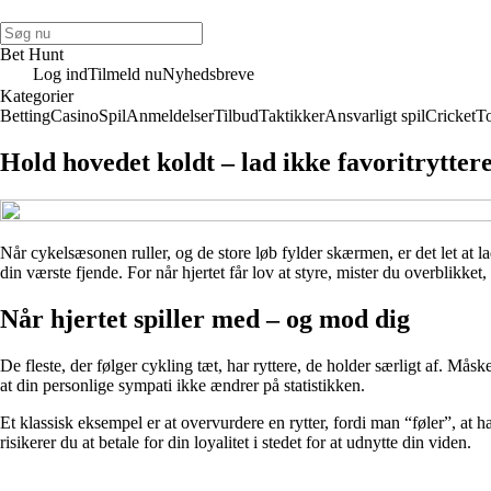
Bet Hunt
Log ind
Tilmeld nu
Nyhedsbreve
Kategorier
Betting
Casino
Spil
Anmeldelser
Tilbud
Taktikker
Ansvarligt spil
Cricket
To
Hold hovedet koldt – lad ikke favoritrytter
Når cykelsæsonen ruller, og de store løb fylder skærmen, er det let at l
din værste fjende. For når hjertet får lov at styre, mister du overblikket
Når hjertet spiller med – og mod dig
De fleste, der følger cykling tæt, har ryttere, de holder særligt af. Mås
at din personlige sympati ikke ændrer på statistikken.
Et klassisk eksempel er at overvurdere en rytter, fordi man “føler”, at 
risikerer du at betale for din loyalitet i stedet for at udnytte din viden.