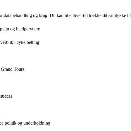
for databehandling og brug. Du kan til enhver tid trække dit samtykke ti
aptajn og hjælperyttere
erblik i cykelbetting
d Grand Tours
 succes
på politik og underholdning