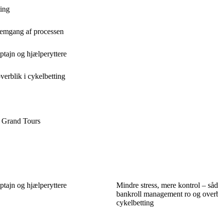
ting
nemgang af processen
aptajn og hjælperyttere
erblik i cykelbetting
d Grand Tours
aptajn og hjælperyttere
Mindre stress, mere kontrol – så
bankroll management ro og overb
cykelbetting