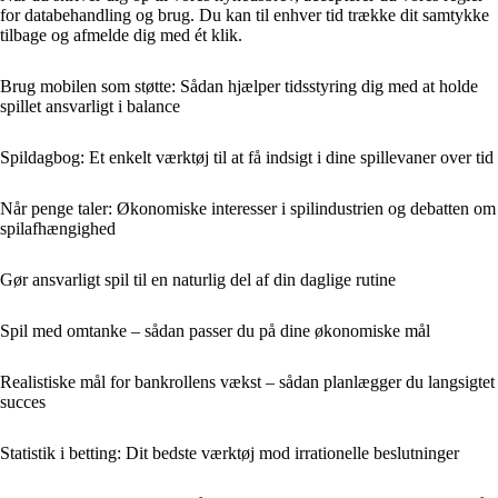
for databehandling og brug. Du kan til enhver tid trække dit samtykke
tilbage og afmelde dig med ét klik.
Brug mobilen som støtte: Sådan hjælper tidsstyring dig med at holde
spillet ansvarligt i balance
Spildagbog: Et enkelt værktøj til at få indsigt i dine spillevaner over tid
Når penge taler: Økonomiske interesser i spilindustrien og debatten om
spilafhængighed
Gør ansvarligt spil til en naturlig del af din daglige rutine
Spil med omtanke – sådan passer du på dine økonomiske mål
Realistiske mål for bankrollens vækst – sådan planlægger du langsigtet
succes
Statistik i betting: Dit bedste værktøj mod irrationelle beslutninger