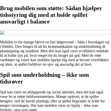
Brug mobilen som støtte: Sådan hjælper
tidsstyring dig med at holde spillet
ansvarligt i balance
Mobilen er for mange blevet en fast følgesvend – både i hverdagen og
i fritiden. Den bruges til alt fra kommunikation og underholdning til
planlægning og sundhed. Men den kan også være et effektivt redskab
til at holde styr på, hvor meget tid du bruger på spil. Med de rette
værktøjer og vaner kan mobilen hjælpe dig med at bevare overblikket
og sikre, at spillet forbliver en sjov og ansvarlig del af livet.
Spil som underholdning – ikke som
tidsrøver
Spil kan være en afslappende og social aktivitet, men det kan også
være let at miste tidsfornemmelsen. Mange oplever, at de spiller
længere, end de havde planlagt, eller at spillet begynder at fylde for
meget i hverdagen. Her kan mobilen være en hjælp – ikke som
fristelse, men som støtte.