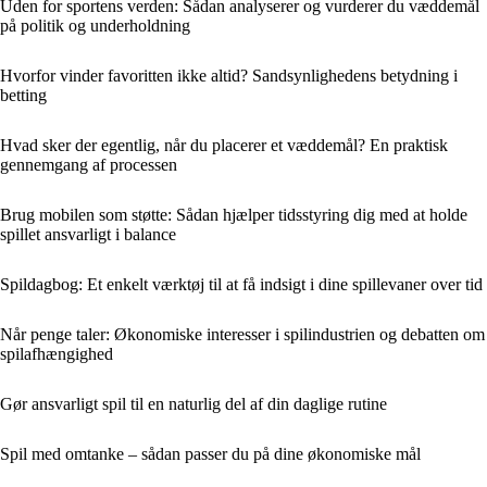
Uden for sportens verden: Sådan analyserer og vurderer du væddemål
på politik og underholdning
Hvorfor vinder favoritten ikke altid? Sandsynlighedens betydning i
betting
Hvad sker der egentlig, når du placerer et væddemål? En praktisk
gennemgang af processen
Brug mobilen som støtte: Sådan hjælper tidsstyring dig med at holde
spillet ansvarligt i balance
Spildagbog: Et enkelt værktøj til at få indsigt i dine spillevaner over tid
Når penge taler: Økonomiske interesser i spilindustrien og debatten om
spilafhængighed
Gør ansvarligt spil til en naturlig del af din daglige rutine
Spil med omtanke – sådan passer du på dine økonomiske mål