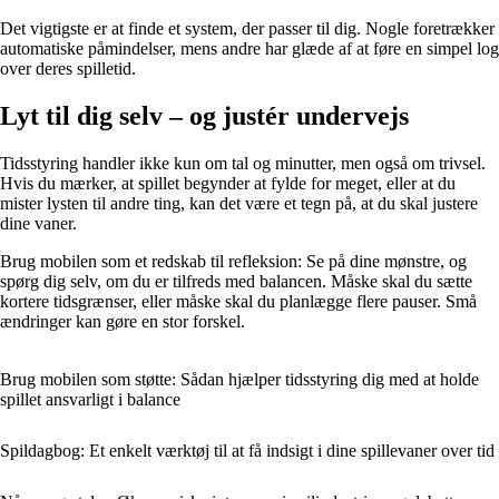
Det vigtigste er at finde et system, der passer til dig. Nogle foretrækker
automatiske påmindelser, mens andre har glæde af at føre en simpel log
over deres spilletid.
Lyt til dig selv – og justér undervejs
Tidsstyring handler ikke kun om tal og minutter, men også om trivsel.
Hvis du mærker, at spillet begynder at fylde for meget, eller at du
mister lysten til andre ting, kan det være et tegn på, at du skal justere
dine vaner.
Brug mobilen som et redskab til refleksion: Se på dine mønstre, og
spørg dig selv, om du er tilfreds med balancen. Måske skal du sætte
kortere tidsgrænser, eller måske skal du planlægge flere pauser. Små
ændringer kan gøre en stor forskel.
Brug mobilen som støtte: Sådan hjælper tidsstyring dig med at holde
spillet ansvarligt i balance
Spildagbog: Et enkelt værktøj til at få indsigt i dine spillevaner over tid